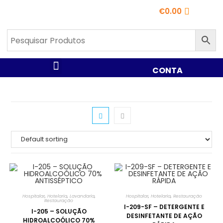
€
0.00
CONTA
Hospitalar
,
Hotelaria
,
Lavandaria
,
Hospitalar
,
Hotelaria
,
Restauração
Restauração
I-209-SF – DETERGENTE E
I-205 – SOLUÇÃO
DESINFETANTE DE AÇÃO
HIDROALCOÓLICO 70%