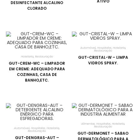
ATIVO
DESINFECTANTE ALCALINO
CLORADO
Automóvel
,
Hospitalar
,
Hotelaria
,
Restauração
Hotelaria
,
Restauração
GUT-CRISTAL-W – LIMPA
VIDROS SPRAY.
GUT-CREM-WC – LIMPADOR
EM CREME: ADEQUADO PARA
COZINHAS, CASA DE
BANHO,ETC.
Alimentar
,
Hospitalar
,
Hotelaria
,
Restauração
Automóvel
,
Hospitalar
,
Hotelaria
,
Restauração
GUT-DERMONET – SABAO
GUT-DENGRAS-AUT –
DERMATOLÓGICO PARA A