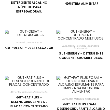
DETERGENTE ALCALINO
INDÚSTRIA ALIMENTAR
ENÉRGICO PARA
ESFREGADORAS.
Hotelaria
,
Restauração
Automóvel
,
Hotelaria
,
Lavandaria
,
GUT-DESAT – DESATASCADOR
Restauração
GUT-ENERGY – DETERGENTE
CONCENTRADO MULTIUSOS.
Alimentar
,
Hotelaria
,
Restauração
GUT-FAT PLUS –
Alimentar
,
Hotelaria
,
Restauração
DESENGORDURANTE DE
GUT-FAT PLUS FOAM –
PLACAS CONCENTRADO
DESENGORDURANTE ALCALINO