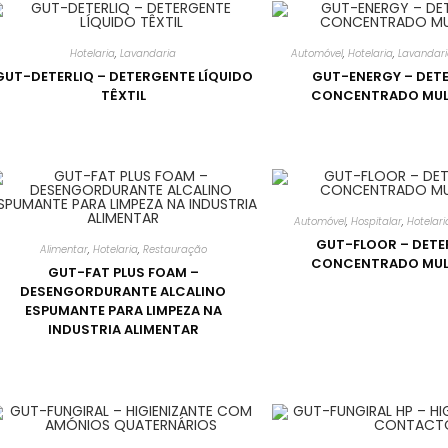
Hotelaria
,
Lavandaria
Automóvel
,
Hotelaria
,
Lavandar
GUT-DETERLIQ – DETERGENTE LÍQUIDO
GUT-ENERGY – DET
TÊXTIL
CONCENTRADO MUL
Automóvel
,
Hospitalar
,
Hotelari
GUT-FLOOR – DET
Alimentar
,
Hotelaria
,
Restauração
CONCENTRADO MUL
GUT-FAT PLUS FOAM –
DESENGORDURANTE ALCALINO
ESPUMANTE PARA LIMPEZA NA
INDUSTRIA ALIMENTAR