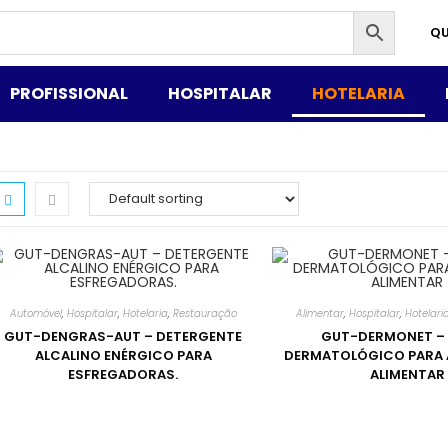
Q
PROFISSIONAL
HOSPITALAR
HOTELARIA
Automóvel
,
Hospitalar
,
Hotelaria
,
Restauração
Alimentar
,
Hospitalar
,
Hotelari
GUT-DENGRAS-AUT – DETERGENTE
GUT-DERMONET –
ALCALINO ENÉRGICO PARA
DERMATOLÓGICO PARA 
ESFREGADORAS.
ALIMENTAR