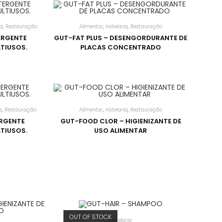
ia
,
Restauração
Alimentar
,
Hotelaria
,
Restauração
ERGENTE
GUT-FAT PLUS – DESENGORDURANTE DE
TIUSOS.
PLACAS CONCENTRADO
a
,
Restauração
Alimentar
,
Hotelaria
,
Restauração
ERGENTE
GUT-FOOD CLOR – HIGIENIZANTE DE
TIUSOS.
USO ALIMENTAR
OUT OF STOCK
Hotelaria